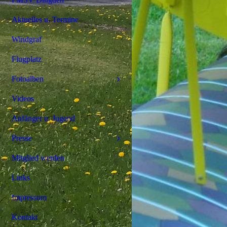
Aktuelles u. Termine
Windgraf
Flugplatz
Fotoalben
Videos
Anfänger u. Jugend
Presse
Mitglied werden
Links
Impressum
Kontakt